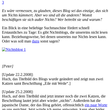
3
Es wäre vermessen, zu glauben, dieses Blog sei das einzige, das sich
um Nichts kümmert. Aber wo sind all die anderen? Womit
beschäftigen sie sich außer Nichts? Wer betreibt sie und warum?
Ein Blick in eine beliebige Suchmaschine fördert schnell
Erstaunliches zu Tage: Es gibt Nichtsblogs, die unsereins nicht lesen
kann. Beziehungsweise, bei denen unsereins nur Nichts lesen kann.
Oder was soll man
dazu
sonst sagen?
[Peter]
[Update 22.2.2008]:
Huch, das Titelbild des Blogs wurde geändert und zeigt nun zwei
Katzen samt Beschriftung „Eile mit Weile“.]
[Update 25.2.2008]:
Huch, auf dem Titelbild sind jetzt immer noch die zwei Katzen, die
Beschriftung lautet jetzt aber wieder „nichts“. Außerdem hat die
japanische Dame, der das Blog gehört, offensichtlich
ein paar Worte
an uns gerichtet. Jetzt würde ich gerne antworten, kann aber leider